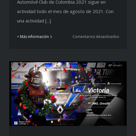
Automóvil Club de Colombia 2021 sigue en
actividad todo el mes de agosto de 2021. Con
una actividad [...]
en
> Más información
Comentarios desactivados
Agosto,
mes
del
viento
y
la
velocidad