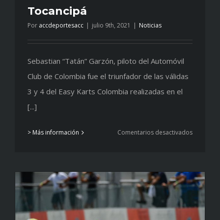
Tocancipá
Por
accdeportesacc
|
julio 9th, 2021
|
Noticias
Sebastian “Tatán” Garzón, piloto del Automóvil
Club de Colombia fue el triunfador de las válidas
3 y 4 del Easy Karts Colombia realizadas en el
[...]
en
> Más información
Comentarios desactivados
Nuevo
triunfo
de
“Tatán”
en
Tocancip