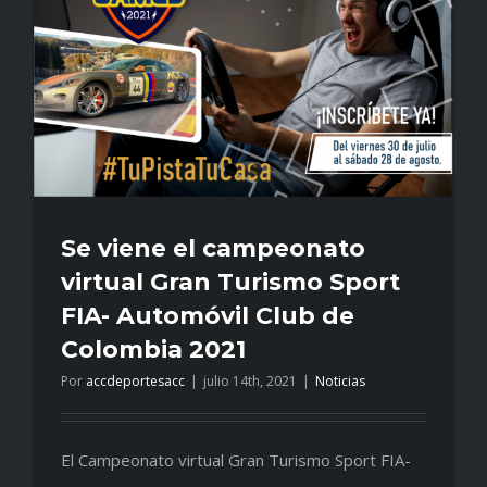
Filomeno
Se viene el campeonato
virtual Gran Turismo Sport
FIA- Automóvil Club de
Colombia 2021
Por
accdeportesacc
|
julio 14th, 2021
|
Noticias
El Campeonato virtual Gran Turismo Sport FIA-