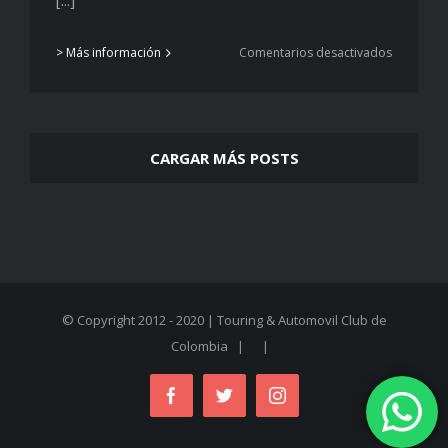
en
> Más información
Comentarios desactivados
Un
futuro
prometed
CARGAR MÁS POSTS
© Copyright 2012 - 2020 | Touring & Automovil Club de
Colombia
| |
Facebook
Twitter
Instagram