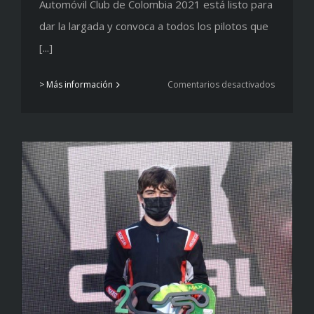
Automóvil Club de Colombia 2021 está listo para
dar la largada y convoca a todos los pilotos que
[...]
en
> Más información
Comentarios desactivados
Se
viene
el
campeon
virtual
Gran
Turismo
Sport
FIA-
Automóvi
Club
de
Colombia