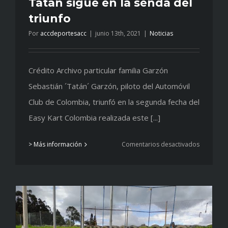
Tatán sigue en la senda del
triunfo
Por
accdeportesacc
|
junio 13th, 2021
|
Noticias
Crédito Archivo particular familia Garzón
Sebastián ´Tatán´ Garzón, piloto del Automóvil
Club de Colombia, triunfó en la segunda fecha del
Easy Kart Colombia realizada este [...]
en
> Más información
Comentarios desactivados
Tatán
sigue
en
la
senda
del