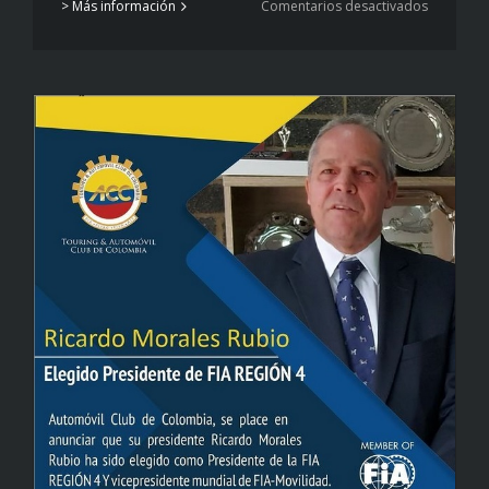
en
> Más información
Comentarios desactivados
Cita
cumplida
en
Tocancip