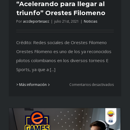
“Acelerando para llegar al
triunfo” Orestes Filomeno
Por
accdeportesacc
|
julio 21st, 2021
|
Noticias
Crédito: Redes sociales de Orestes Filomeno
Orestes Filomeno es uno de los ya reconocidos
pilotos colombianos en los diversos torneos E
Sports, ya que a [...]
en
> Más información
Comentarios desactivados
“Acelera
para
llegar
al
triunfo”
Orestes