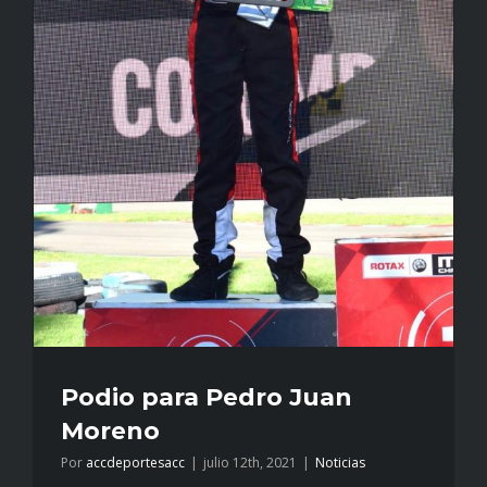
2021
Podio para Pedro Juan
Moreno
Por
accdeportesacc
|
julio 12th, 2021
|
Noticias