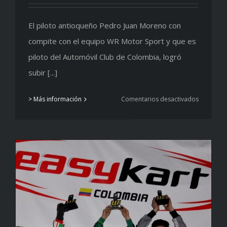
El piloto antioqueño Pedro Juan Moreno con
compite con el equipo WR Motor Sport y que es
piloto del Automóvil Club de Colombia, logró
subir [...]
en
> Más información
Comentarios desactivados
Podio
para
Pedro
Juan
Moreno