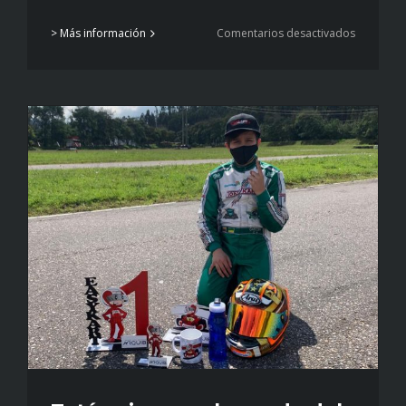
en
> Más información
Comentarios desactivados
Matías
sigue
conquist
Italia