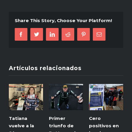
Morales
elegido
Presidente
Share This Story, Choose Your Platform!
de
FIA-
Facebook
Twitter
LinkedIn
Reddit
Pinterest
Correo
REGIÓN
electrónico
4
Artículos relacionados
Tatiana
Primer
Cero
R
vuelve a la
triunfo de
positivos en
H