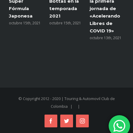
Súper
Bottas en la
la primera
l
Fórmula
temporada
jornada de
c
Japonesa
2021
«Acelerando
e
octubre 15th, 2021
octubre 15th, 2021
Libres de
c
COVID 19»
s
2
octubre 13th, 2021
© Copyright 2012 - 2020 | Touring & Automovil Club de
Colombia
| |
Facebook
Twitter
Instagram