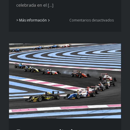
celebrada en el [...]
en
> Más información
Comentarios desactivados
Destacad
actuacion
en
la
F4
italiana