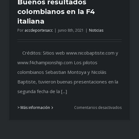
Buenos resultados
colombianos en la F4
italiana
Por
accdeportesacc
|
junio 8th, 2021
|
Noticias
Créditos: Sitios web www.nicobaptiste.com y
www.f4championship.com Los pilotos
colombianos Sebastian Montoya y Nicolás
Baptiste, tuvieron buenas presentaciones en la
segunda fecha de la [...]
en
> Más información
Comentarios desactivados
Buenos
resultado
colombia
en