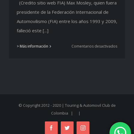
(Credito sitio web FIA) Max Mosley, quien fuera
presidente de la Federación Internacional de
Automovilismo (FIA) entre los años 1993 y 2009,
falleció este [...]
en
> Más información
Comentarios desactivados
Falleció
Max
Mosley,
expreside
de
la
FIA
© Copyright 2012 - 2020 | Touring & Automovil Club de
Colombia
| |
Facebook
Twitter
Instagram