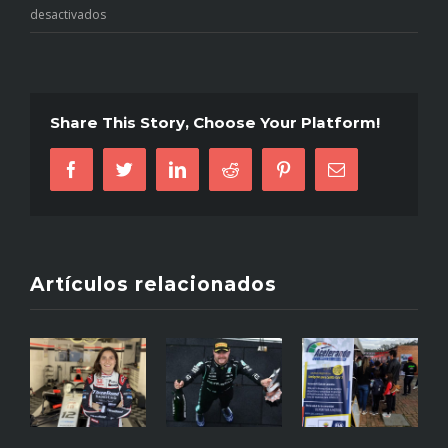
en
desactivados
Falleció
Max
Mosley,
expresidente
Share This Story, Choose Your Platform!
de
la
Facebook
Twitter
LinkedIn
Reddit
Pinterest
Correo
FIA
electrónico
Artículos relacionados