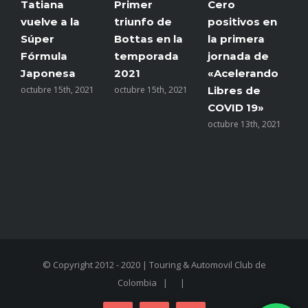
Tatiana
Primer
Cero
R
vuelve a la
triunfo de
positivos en
H
Súper
Bottas en la
la primera
l
Fórmula
temporada
jornada de
c
Japonesa
2021
«Acelerando
e
octubre 15th, 2021
octubre 15th, 2021
Libres de
c
COVID 19»
s
2
octubre 13th, 2021
© Copyright 2012 - 2020 | Touring & Automovil Club de
Colombia
| |