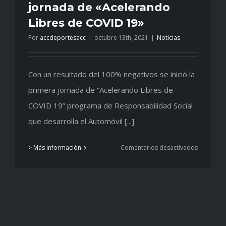
jornada de «Acelerando
Libres de COVID 19»
Por
accdeportesacc
|
octubre 13th, 2021
|
Noticias
Con un resultado del 100% negativos se inició la
primera jornada de “Acelerando Libres de
COVID 19” programa de Responsabilidad Social
que desarrolla el Automóvil [...]
en
> Más información
Comentarios desactivados
Cero
positivos
en
la
primera
jornada