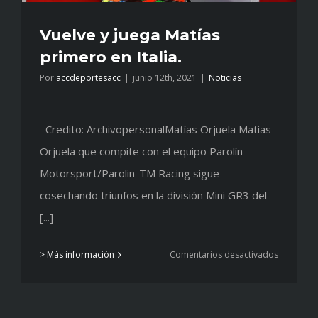
Vuelve y juega Matías
primero en Italia.
Por
accdeportesacc
|
junio 12th, 2021
|
Noticias
Credito: ArchivopersonalMatías Orjuela Matias
Orjuela que compite con el equipo Parolín
Motorsport/Parolin-TM Racing sigue
cosechando triunfos en la división Mini GR3 del
[...]
en
> Más información
Comentarios desactivados
Vuelve
y
juega