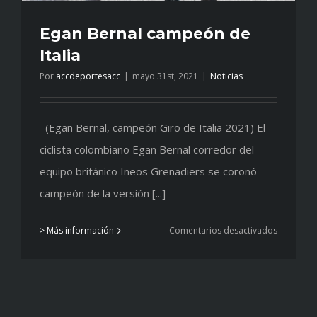
Egan Bernal campeón de
Italia
Por
accdeportesacc
|
mayo 31st, 2021
|
Noticias
(Egan Bernal, campeón Giro de Italia 2021) El
ciclista colombiano Egan Bernal corredor del
equipo británico Ineos Grenadiers se coronó
campeón de la versión [...]
en
> Más información
Comentarios desactivados
Egan
Bernal
campeón
de
Italia