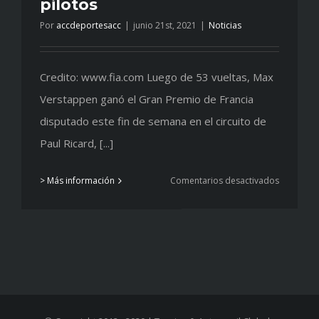
pilotos
Por
accdeportesacc
|
junio 21st, 2021
|
Noticias
Credito: www.fia.com Luego de 53 vueltas, Max
Verstappen ganó el Gran Premio de Francia
disputado este fin de semana en el circuito de
Paul Ricard, [...]
en
> Más información
Comentarios desactivados
Verstapp
consolida
el
liderazgo
en
el
mundial
de