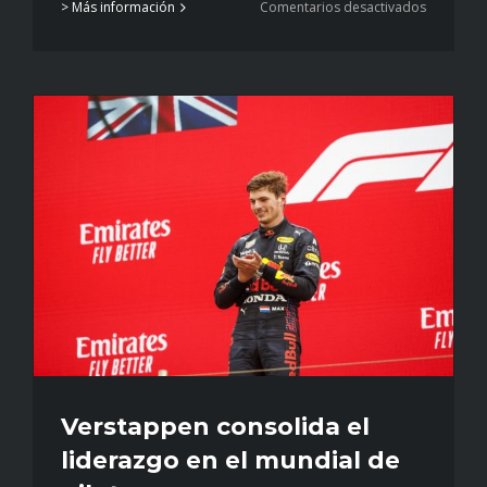
en
> Más información
Comentarios desactivados
Agosto,
mes
del
viento
y
la
velocidad
Verstappen consolida el
liderazgo en el mundial de