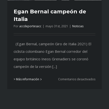
Egan Bernal campeón de
Italia
Por
accdeportesacc
|
mayo 31st, 2021
|
Noticias
(Egan Bernal, campeón Giro de Italia 2021) El
ciclista colombiano Egan Bernal corredor del
equipo británico Ineos Grenadiers se coronó
campeón de la versión [...]
en
> Más información
Comentarios desactivados
Egan
Bernal
campeón
de
Italia