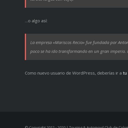
…o algo así:
La empresa «Mariscos Recio» fue fundada por Anton
poco se ha ido transformando en un gran imperio. M
Como nuevo usuario de WordPress, deberías ir a
tu
© Copyright 2012 - 2020 | Touring & Automovil Club de Colo