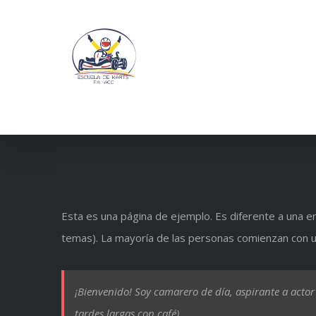
Saltar
al
contenido
Esta es una página de ejemplo. Es diferente a una en
temas). La mayoría de las personas comienzan con una
¡Bienvenido! Soy camarero de día, aspirante a actor 
tardes largas con café).