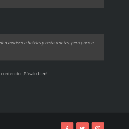
a marisco a hoteles y restaurantes, pero poco a
contenido. ¡Pásalo bien!
Facebook
Twitter
Instagram