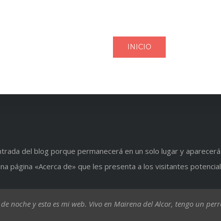
INICIO
NUESTR
trada del blog porque permanecerá en un solo lugar y aparecerá e
 página «Acerca de» que les presenta a los visitantes potenciales 
de noche y esta es mi web. Vivo en Mairena del Alcor, tengo un perro 