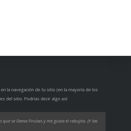
O PROGRAMA
NOTICIAS
CONTACTO
n la navegación de tu sitio (en la mayoría de los
del sitio. Podrías decir algo así:
que se llama Firulais y me gusta el rebujito. (Y las