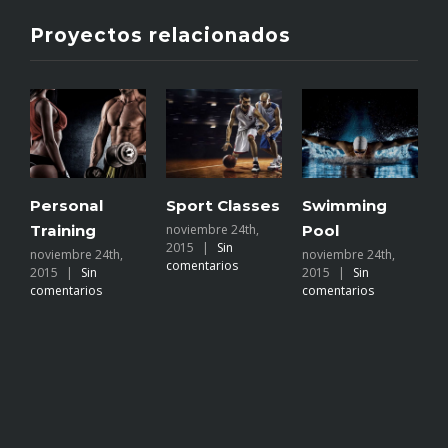
Proyectos relacionados
Personal
Sport Classes
Swimming
S
Training
noviembre 24th,
Pool
C
2015
|
Sin
noviembre 24th,
noviembre 24th,
n
comentarios
2015
|
Sin
2015
|
Sin
2
comentarios
comentarios
c